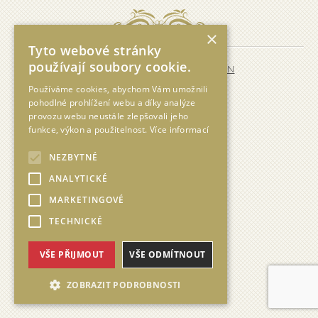
×
Tyto webové stránky
používají soubory cookie.
Dvůr Hoffmeister 2026,
CS
,
EN
made
Používáme cookies, abychom Vám umožnili
pohodlné prohlížení webu a díky analýze
provozu webu neustále zlepšovali jeho
funkce, výkon a použitelnost.
Více informací
NEZBYTNÉ
ANALYTICKÉ
MARKETINGOVÉ
TECHNICKÉ
VŠE PŘIJMOUT
VŠE ODMÍTNOUT
ZOBRAZIT PODROBNOSTI