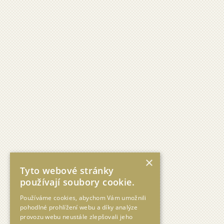
×
Tyto webové stránky
používají soubory cookie.
Používáme cookies, abychom Vám umožnili
pohodlné prohlížení webu a díky analýze
provozu webu neustále zlepšovali jeho