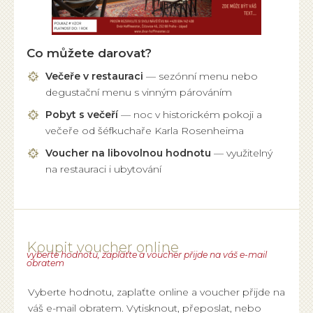
Co můžete darovat?
Večeře v restauraci
— sezónní menu nebo
degustační menu s vinným párováním
Pobyt s večeří
— noc v historickém pokoji a
večeře od šéfkuchaře Karla Rosenheima
Voucher na libovolnou hodnotu
— využitelný
na restauraci i ubytování
Koupit voucher online
vyberte hodnotu, zaplaťte a voucher přijde na váš e-mail
obratem
Vyberte hodnotu, zaplaťte online a voucher přijde na
váš e-mail obratem. Vytisknout, přeposlat, nebo