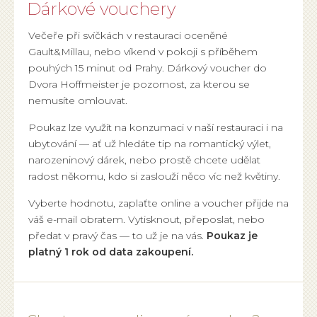
Dárkové vouchery
Večeře při svíčkách v restauraci oceněné
Gault&Millau, nebo víkend v pokoji s příběhem
pouhých 15 minut od Prahy. Dárkový voucher do
Dvora Hoffmeister je pozornost, za kterou se
nemusíte omlouvat.
Poukaz lze využít na konzumaci v naší restauraci i na
ubytování — ať už hledáte tip na romantický výlet,
narozeninový dárek, nebo prostě chcete udělat
radost někomu, kdo si zaslouží něco víc než květiny.
Vyberte hodnotu, zaplaťte online a voucher přijde na
váš e-mail obratem. Vytisknout, přeposlat, nebo
předat v pravý čas — to už je na vás.
Poukaz je
platný 1 rok od data zakoupení.