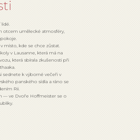
ti
lidé.
ním otcem umělecké atmosféry,
 pokoje.
 v místo, kde se chce zůstat.
koly v Lausanne, která má na
ozu, která sbírala zkušenosti při
thaaka.
si sednete k výborné večeři v
vského panského sídla a ráno se
ením Rii.
em — ve Dvoře Hoffmeister se o
bliky.