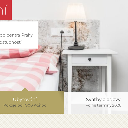
í
od centra Prahy.
ostupností.
Ubytování
Svatby a oslavy
Pokoje od 1.900 Kč/noc
Volné termíny 2026