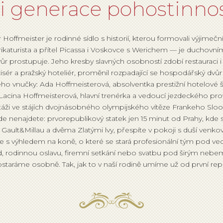
ři generace pohostinnos
 Hoffmeister je rodinné sídlo s historií, kterou formovali výjimeční 
arikaturista a přítel Picassa i Voskovce s Werichem — je duchov
vůr prostupuje. Jeho kresby slavných osobností zdobí restauraci i
isér a pražský hoteliér, proměnil rozpadající se hospodářský dvůr
ho vnučky: Ada Hoffmeisterová, absolventka prestižní hotelové š
ia Lacina Hoffmeisterová, hlavní trenérka a vedoucí jezdeckého prov
stáži ve stájích dvojnásobného olympijského vítěze Frankeho Sloo
de nenajdete: prvorepublikový statek jen 15 minut od Prahy, kde 
ault&Millau a dvěma Zlatými lvy, přespíte v pokoji s duší venko
e s výhledem na koně, o které se stará profesionální tým pod ved
d, rodinnou oslavu, firemní setkání nebo svatbu pod širým neb
staráme osobně. Tak, jak to v naší rodině umíme už od první repu