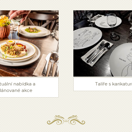
tuální nabídka a
Talíře s karikatu
lánované akce