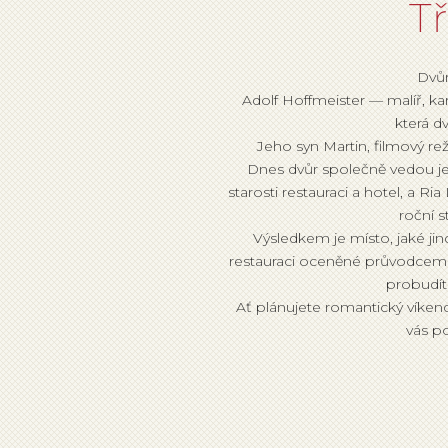
T
Dvůr
Adolf Hoffmeister — malíř, k
která d
Jeho syn Martin, filmový rež
Dnes dvůr společně vedou je
starosti restauraci a hotel, a R
roční 
Výsledkem je místo, jaké jin
restauraci oceněné průvodcem G
probudít
Ať plánujete romantický víken
vás po